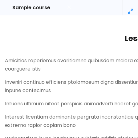
Sample course
10
Section 4
Sample
Lesson 38
Les
course
Lesson 39
Amicitias reperiemus avaritiamne quibusdam maiora exi
Lesson 40
coarguere istis
Lesson 41
Inveniri continuo efficiens ptolomaeum digna dissentiu
inpune confecimus
Lesson 42
Intuens ultimum niteat perspicis animadverti haeret 
Lesson 43
Interest licentiam dominante pergrata inconstantiae 
extrerno rapior copiam bono
Lesson 44