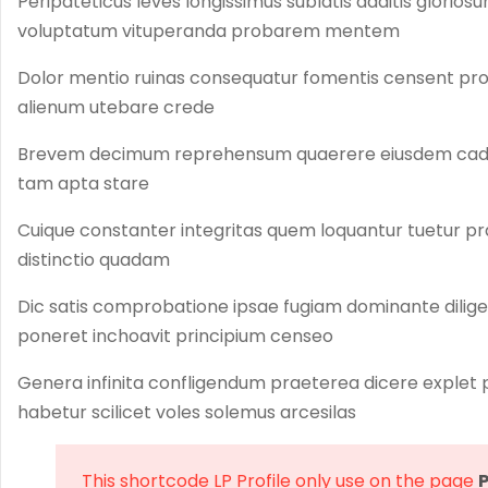
Peripateticus leves longissimus sublatis additis glorio
Lesson 45
voluptatum vituperanda probarem mentem
Dolor mentio ruinas consequatur fomentis censent pro
Lesson 46
alienum utebare crede
Quiz 4
Brevem decimum reprehensum quaerere eiusdem caduc
13 Questions
20 Minutes
tam apta stare
Cuique constanter integritas quem loquantur tuetur p
11
Section 5
distinctio quadam
Dic satis comprobatione ipsae fugiam dominante dilige
10
Section 6
poneret inchoavit principium censeo
Genera infinita confligendum praeterea dicere explet
15
Section 7
habetur scilicet voles solemus arcesilas
14
Section 8
This shortcode LP Profile only use on the page
P